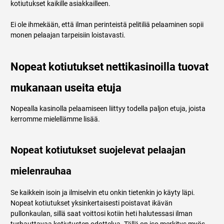
kotiutukset kaikille asiakkailleen.
Ei ole ihmekään, että ilman perinteistä pelitiliä pelaaminen sopii
monen pelaajan tarpeisiin loistavasti.
Nopeat kotiutukset nettikasinoilla tuovat
mukanaan useita etuja
Nopealla kasinolla pelaamiseen liittyy todella paljon etuja, joista
kerromme mielellämme lisää.
Nopeat kotiutukset suojelevat pelaajan
mielenrauhaa
Se kaikkein isoin ja ilmiselvin etu onkin tietenkin jo käyty läpi.
Nopeat kotiutukset yksinkertaisesti poistavat ikävän
pullonkaulan, sillä saat voittosi kotiin heti halutessasi ilman
turhauttavaa kotiutusten odottelua. Tällä on iso merkitys myös