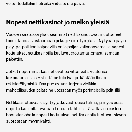
voitot todellakin heti eikä viidestoista päivä.
Nopeat nettikasinot jo melko yleisiä
Vuosien saatossa yhä useammat nettikasinot ovat muuttaneet
toimintaansa vastaamaan pelaajien mieltymyksiä. Nykyään pay n
play -pelipaikkaa kaipaavilla on jo paljon valinnanvaraa, ja nopeat
kotiutukset nettikasinoilla kuuluvat erottamattomasti samaan
pakettiin.
Jotkut nopeimmat kasinot ovat päivittäneet sivustonsa
kokonaan sellaiseksi, että ne toimivat pelkästään ilman
rekisteröitymistä. Osa puolestaan tarjoaa vieläkin
mahdollisuuden pelata halutessaan myös perinteisellä pelitilillä.
Nettikasinotaivaalle syntyy jatkuvasti uusia tähtiä, ja myös uusia
nopeita kasinoita avataan tiuhaan tahtiin, sillä valtavien casino
bonusten ohella nopeat kotiutukset nettikasinolla tuntuvat olevan
suorastaan myyntivaltti.