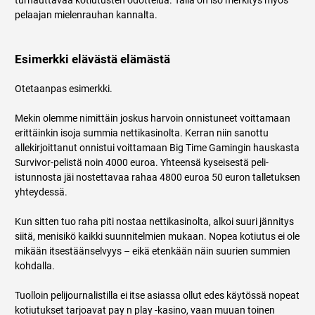
pelaajan mielenrauhan kannalta.
Esimerkki elävästä elämästä
Otetaanpas esimerkki.
Mekin olemme nimittäin joskus harvoin onnistuneet voittamaan
erittäinkin isoja summia nettikasinolta. Kerran niin sanottu
allekirjoittanut onnistui voittamaan Big Time Gamingin hauskasta
Survivor-pelistä noin 4000 euroa. Yhteensä kyseisestä peli-
istunnosta jäi nostettavaa rahaa 4800 euroa 50 euron talletuksen
yhteydessä.
Kun sitten tuo raha piti nostaa nettikasinolta, alkoi suuri jännitys
siitä, menisikö kaikki suunnitelmien mukaan. Nopea kotiutus ei ole
mikään itsestäänselvyys – eikä etenkään näin suurien summien
kohdalla.
Tuolloin pelijournalistilla ei itse asiassa ollut edes käytössä nopeat
kotiutukset tarjoavat pay n play -kasino, vaan muuan toinen