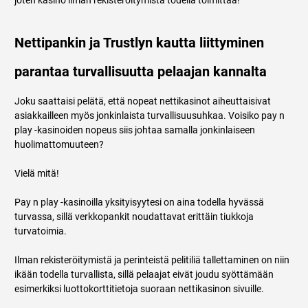
Nettipankin ja Trustlyn kautta liittyminen
parantaa turvallisuutta pelaajan kannalta
Joku saattaisi pelätä, että nopeat nettikasinot aiheuttaisivat
asiakkailleen myös jonkinlaista turvallisuusuhkaa. Voisiko pay n
play -kasinoiden nopeus siis johtaa samalla jonkinlaiseen
huolimattomuuteen?
Vielä mitä!
Pay n play -kasinoilla yksityisyytesi on aina todella hyvässä
turvassa, sillä verkkopankit noudattavat erittäin tiukkoja
turvatoimia.
Ilman rekisteröitymistä ja perinteistä pelitiliä tallettaminen on niin
ikään todella turvallista, sillä pelaajat eivät joudu syöttämään
esimerkiksi luottokorttitietoja suoraan nettikasinon sivuille.