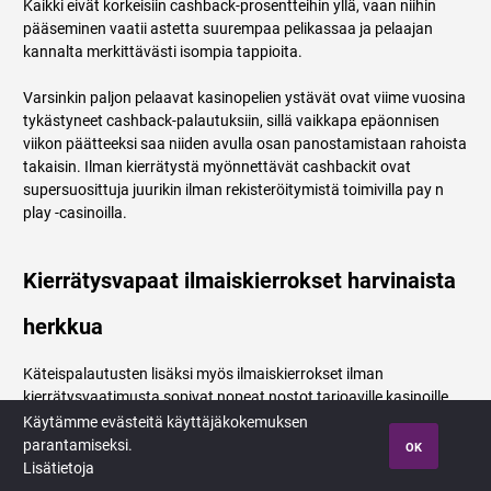
Kaikki eivät korkeisiin cashback-prosentteihin yllä, vaan niihin
pääseminen vaatii astetta suurempaa pelikassaa ja pelaajan
kannalta merkittävästi isompia tappioita.
Varsinkin paljon pelaavat kasinopelien ystävät ovat viime vuosina
tykästyneet cashback-palautuksiin, sillä vaikkapa epäonnisen
viikon päätteeksi saa niiden avulla osan panostamistaan rahoista
takaisin. Ilman kierrätystä myönnettävät cashbackit ovat
supersuosittuja juurikin ilman rekisteröitymistä toimivilla pay n
play -casinoilla.
Kierrätysvapaat ilmaiskierrokset harvinaista
herkkua
Käteispalautusten lisäksi myös ilmaiskierrokset ilman
kierrätysvaatimusta sopivat nopeat nostot tarjoaville kasinoille
erittäin hyvin. Näitä ei kamalan usein ole tarjolla, mutta kaikki
Käytämme evästeitä käyttäjäkokemuksen
niistä saadut voitot maksetaan suoraan kylmänä käteisenä, jolla
parantamiseksi.
OK
voi tehdä mitä lystää.
Lisätietoja