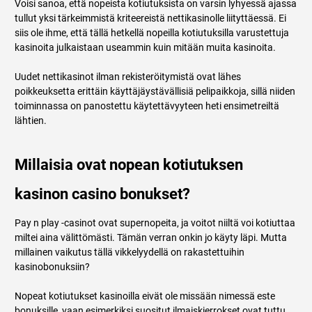
Voisi sanoa, että nopeista kotiutuksista on varsin lyhyessä ajassa
tullut yksi tärkeimmistä kriteereistä nettikasinolle liityttäessä. Ei
siis ole ihme, että tällä hetkellä nopeilla kotiutuksilla varustettuja
kasinoita julkaistaan useammin kuin mitään muita kasinoita.
Uudet nettikasinot ilman rekisteröitymistä ovat lähes
poikkeuksetta erittäin käyttäjäystävällisiä pelipaikkoja, sillä niiden
toiminnassa on panostettu käytettävyyteen heti ensimetreiltä
lähtien.
Millaisia ovat nopean kotiutuksen
kasinon casino bonukset?
Pay n play -casinot ovat supernopeita, ja voitot niiltä voi kotiuttaa
miltei aina välittömästi. Tämän verran onkin jo käyty läpi. Mutta
millainen vaikutus tällä vikkelyydellä on rakastettuihin
kasinobonuksiin?
Nopeat kotiutukset kasinoilla eivät ole missään nimessä este
bonuksille, vaan esimerkiksi suositut ilmaiskierrokset ovat tuttu