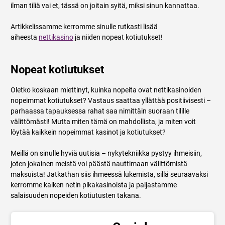
ilman tiliä vai et, tässä on joitain syitä, miksi sinun kannattaa.
Artikkelissamme kerromme sinulle rutkasti lisää
aiheesta
nettikasino
ja niiden nopeat kotiutukset!
Nopeat kotiutukset
Oletko koskaan miettinyt, kuinka nopeita ovat nettikasinoiden
nopeimmat kotiutukset? Vastaus saattaa yllättää positiivisesti –
parhaassa tapauksessa rahat saa nimittäin suoraan tilille
välittömästi! Mutta miten tämä on mahdollista, ja miten voit
löytää kaikkein nopeimmat kasinot ja kotiutukset?
Meillä on sinulle hyviä uutisia – nykytekniikka pystyy ihmeisiin,
joten jokainen meistä voi päästä nauttimaan välittömistä
maksuista! Jatkathan siis ihmeessä lukemista, sillä seuraavaksi
kerromme kaiken netin pikakasinoista ja paljastamme
salaisuuden nopeiden kotiutusten takana.