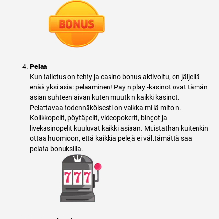
Pelaa
Kun talletus on tehty ja casino bonus aktivoitu, on jäljellä
enää yksi asia: pelaaminen! Pay n play -kasinot ovat tämän
asian suhteen aivan kuten muutkin kaikki kasinot.
Pelattavaa todennäköisesti on vaikka millä mitoin.
Kolikkopelit, pöytäpelit, videopokerit, bingot ja
livekasinopelit kuuluvat kaikki asiaan. Muistathan kuitenkin
ottaa huomioon, että kaikkia pelejä ei välttämättä saa
pelata bonuksilla.