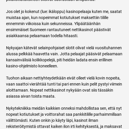
Jos olet jo kokenut (lue: ikäloppu) kasinopelaaja kuten me, saatat
muistaa ajan, kun nopeimmat kotiutukset maksettiin tilille
ennemmin viikoissa kuin sekunneissa. Ylipäätäänhän
ensimmäiset Suomeen rantautuneet nettikasinot päästivät
asiakkaansa pelaamaan todella hitaasti.
Nykyajan kätevät selainpohjaiset slotit olivat vielä vuosituhannen
alussa pelkkää haavetta vain. Jotta pelaajat pääsivät pelaamaan
kansainvälisiä kolikkopelejä, piti heidän ladata ensin erillinen
kasino-ohjelmisto koneelleen.
Tuohon aikaan nettiyhteydetkään eivät olleet vielä kovin nopeita,
vaan saattoi vierähtää tunti tai pari ennen kuin pelit pystyi viimein
aloittamaan. Nopeat nettikasinot nykyään ovat siis tässäkin
asiassa aivan toista maata.
Nykytekniikka meidän kaikkien onneksi mahdollistaa sen, että nyt
nopeat kotiutukset ja voittorahat saa pankkitilille parhaimmillaan
välittömästi. Kuten onkin jo käyty läpi, kasinot ilman
rekisteröitymistä ottavat kaiken ilon irti kehityksestä, ja maksavat