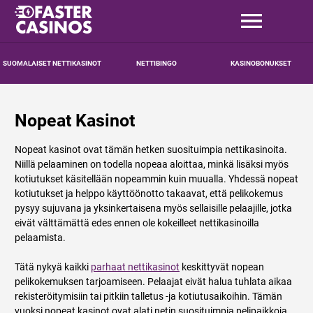
SUOMALAISET NETTIKASINOT
NETTIBINGO
KASINOBONUKSET
Nopeat Kasinot
Nopeat kasinot ovat tämän hetken suosituimpia nettikasinoita.
Niillä pelaaminen on todella nopeaa aloittaa, minkä lisäksi myös
kotiutukset käsitellään nopeammin kuin muualla. Yhdessä nopeat
kotiutukset ja helppo käyttöönotto takaavat, että pelikokemus
pysyy sujuvana ja yksinkertaisena myös sellaisille pelaajille, jotka
eivät välttämättä edes ennen ole kokeilleet nettikasinoilla
pelaamista.
Tätä nykyä kaikki
parhaat nettikasinot
keskittyvät nopean
pelikokemuksen tarjoamiseen. Pelaajat eivät halua tuhlata aikaa
rekisteröitymisiin tai pitkiin talletus -ja kotiutusaikoihin. Tämän
vuoksi nopeat kasinot ovat alati netin suosituimpia pelipaikkoja.