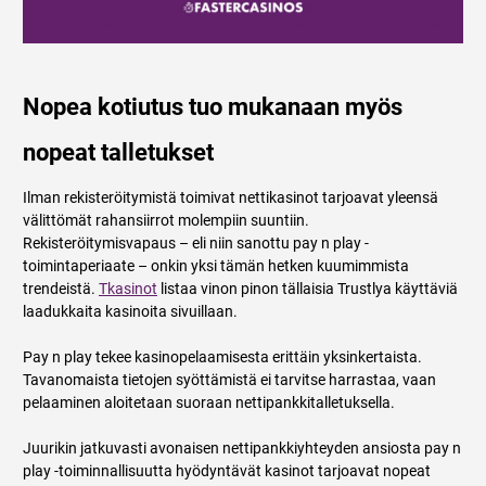
Nopea kotiutus tuo mukanaan myös
nopeat talletukset
Ilman rekisteröitymistä toimivat nettikasinot tarjoavat yleensä
välittömät rahansiirrot molempiin suuntiin.
Rekisteröitymisvapaus – eli niin sanottu pay n play -
toimintaperiaate – onkin yksi tämän hetken kuumimmista
trendeistä.
Tkasinot
listaa vinon pinon tällaisia Trustlya käyttäviä
laadukkaita kasinoita sivuillaan.
Pay n play tekee kasinopelaamisesta erittäin yksinkertaista.
Tavanomaista tietojen syöttämistä ei tarvitse harrastaa, vaan
pelaaminen aloitetaan suoraan nettipankkitalletuksella.
Juurikin jatkuvasti avonaisen nettipankkiyhteyden ansiosta pay n
play -toiminnallisuutta hyödyntävät kasinot tarjoavat nopeat