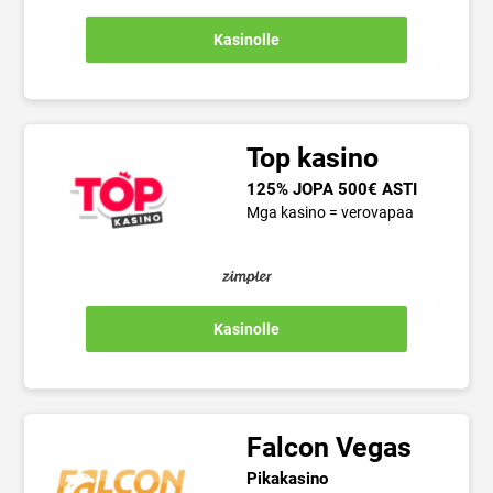
Kasinolle
Top kasino
125% JOPA 500€ ASTI
Mga kasino = verovapaa
Kasinolle
Falcon Vegas
Pikakasino