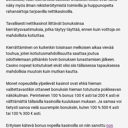
näky myös ilman rekisteröitymistä toimivilla ja huippunopeita
rahansiirtoja tarjoavilla nettikasinoilla.
Tavallisesti nettikasinot liittävät bonuksiinsa
kierrätysvaatimuksia, jotka täytyy täyttää, ennen kuin voittoja on
mahdollista kotiuttaa.
Kierrättäminen on kuitenkin toisinaan melkoisen aikaa vievää
touhua, joten kotiutusmahdollisuutta saattaa joutua
odottelemaan pitkänkin tovin bonuksen lunastamisen jälkeen.
Casino nopeat kotiutukset eivät olisi siis tällaisessa tapauksessa
mahdollisia muutoin kuin mutkan kautta.
Monet nopeudella ylpeilevät kasinot ovat ehkä hieman
valitettavastikin ottaneet bonuksiin hieman totutusta poikkeavan
näkökulman. Perinteinen 100 % bonus 100 € asti tai 200 € asti ei
välttämättä tällaisilla kasinoilla kuulukaan mukaan. Ja samaa voi
tietysti sanoa vielä suurempiin bonuksiin, kuten 100 % 500 € asti
tai 100 % 300 € asti.
Erityisen kätevä bonus nopeilla kasinoilla on niin sanottu
non