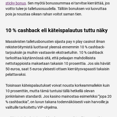
sticky bonus
. Sen myötä bonussummaa ei tarvitse kierrättää, jos
voitto tulee jo talletusosuudella. Tällöin bonuksen voi luovuttaa
pois ja noustaa oikean rahan voitot saman tien.
10 % cashback eli käteispalautus tuttu näky
Massiivisten talletusbonusten sijasta pay n play casinot ilman
rekisteröitymistä luottavat yleensä ennemmin 10 % cashback-
tarjouksiin ja muihin vastaaviin ekstraetuihin. 10 % cashback
tarkoittaa käytännössä sitä, että pelaajan mahdollisista
nettotappioista maksetaan takaisin 10 prosenttia. Jos siis häviät
50 euroa, saat 5 euroa yleisesti ottaen kierrätysvapaasti takaisin
pelattavaksi.
Toisinaan käteispalautukset voivat nousta korkeammallekin kuin
10 prosenttiin, mutta tämä tuntuisi tällä hetkellä olevan
jonkinlainen standardi. Jos kasino mainostaa esimerkiksi ”jopa 20
% cashbackia”, on luvun takana todennäköisesti vain harvoille ja
valituille tarkoitettu VIP-ohjelma.