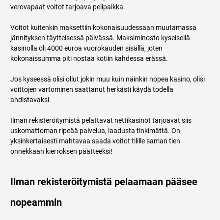
verovapaat voitot tarjoava pelipaikka.
Voitot kuitenkin maksettiin kokonaisuudessaan muutamassa
jännityksen täytteisessä päivässä. Maksiminosto kyseisellä
kasinolla oli 4000 euroa vuorokauden sisällä, joten
kokonaissumma piti nostaa kotiin kahdessa erässä.
Jos kyseessä olisi ollut jokin muu kuin näinkin nopea kasino, olisi
voittojen vartominen saattanut herkästi käydä todella
ahdistavaksi.
Ilman rekisteröitymistä pelattavat nettikasinot tarjoavat siis
uskomattoman ripeää palvelua, laadusta tinkimättä. On
yksinkertaisesti mahtavaa saada voitot tilille saman tien
onnekkaan kierroksen päätteeksi!
Ilman rekisteröitymistä pelaamaan pääsee
nopeammin