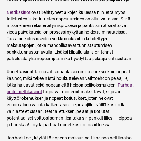
Nettikasinot
ovat kehittyneet aikojen kuluessa niin, että myös
talletusten ja kotiutusten nopeutuminen on ollut valtaisaa. Siinä
missä ennen rekisteröitymisprosessi ja pankkisiirrot saattoivat
viedä päiväkausia, on prosessi nykyään hoidettu minuuteissa.
Tästä on kiitos useiden verkkomaksuihin kehitettyjen
maksutapojen, jotka mahdollistavat tunnistautumisen
pankkitunnusten avulla. Lisäksi kilpailu alalla on tehnyt
palveluista yhä nopeampia, mikä hyödyttää pelaajia entisestään.
Uudet kasinot tarjoavat samanlaisia ominaisuuksia kuin nopeat
kasinot, mikä tekee niistä houkuttelevan vaihtoehdon pelaajille,
jotka haluavat sekä nopean että helpon pelikokemuksen.
Parhaat
uudet nettikasinot
tarjoavat modernit maksutavat, sujuvan
käyttökokemuksen ja nopeat kotiutukset, joten ne ovat
erinomainen valinta kaikentasoisille pelaajille. Näillä kasinoilla
vain astelet sisään, teet talletuksen, pelaat ja kotiutat
potentiaaliset voittosi saman tien takaisin pankkitilillesi. Helppoa
ja hauskaa! Löydä parhaat uudet kasinot osoitteessa.
Jos harkitset, käytätkö nopean maksun nettikasinoa nettikasino