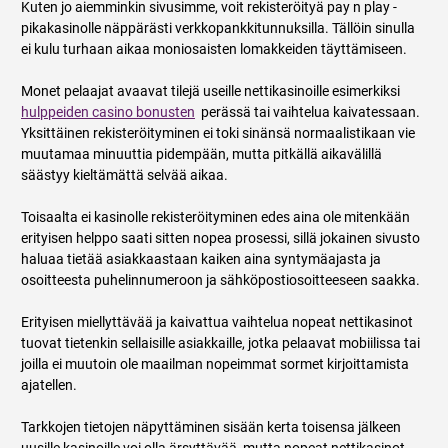
Kuten jo aiemminkin sivusimme, voit rekisteröityä pay n play -
pikakasinolle näppärästi verkkopankkitunnuksilla. Tällöin sinulla
ei kulu turhaan aikaa moniosaisten lomakkeiden täyttämiseen.
Monet pelaajat avaavat tilejä useille nettikasinoille esimerkiksi
hulppeiden casino bonusten
perässä tai vaihtelua kaivatessaan.
Yksittäinen rekisteröityminen ei toki sinänsä normaalistikaan vie
muutamaa minuuttia pidempään, mutta pitkällä aikavälillä
säästyy kieltämättä selvää aikaa.
Toisaalta ei kasinolle rekisteröityminen edes aina ole mitenkään
erityisen helppo saati sitten nopea prosessi, sillä jokainen sivusto
haluaa tietää asiakkaastaan kaiken aina syntymäajasta ja
osoitteesta puhelinnumeroon ja sähköpostiosoitteeseen saakka.
Erityisen miellyttävää ja kaivattua vaihtelua nopeat nettikasinot
tuovat tietenkin sellaisille asiakkaille, jotka pelaavat mobiilissa tai
joilla ei muutoin ole maailman nopeimmat sormet kirjoittamista
ajatellen.
Tarkkojen tietojen näpyttäminen sisään kerta toisensa jälkeen
uusille kasinoille voi olla ärsyttävää, mutta nopeat nettikasinot