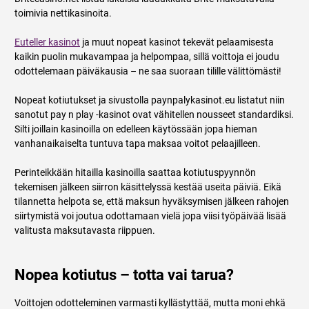
toimivia nettikasinoita.
Euteller kasinot
ja muut nopeat kasinot tekevät pelaamisesta
kaikin puolin mukavampaa ja helpompaa, sillä voittoja ei joudu
odottelemaan päiväkausia – ne saa suoraan tilille välittömästi!
Nopeat kotiutukset ja sivustolla paynpalykasinot.eu listatut niin
sanotut pay n play -kasinot ovat vähitellen nousseet standardiksi.
Silti joillain kasinoilla on edelleen käytössään jopa hieman
vanhanaikaiselta tuntuva tapa maksaa voitot pelaajilleen.
Perinteikkään hitailla kasinoilla saattaa kotiutuspyynnön
tekemisen jälkeen siirron käsittelyssä kestää useita päiviä. Eikä
tilannetta helpota se, että maksun hyväksymisen jälkeen rahojen
siirtymistä voi joutua odottamaan vielä jopa viisi työpäivää lisää
valitusta maksutavasta riippuen.
Nopea kotiutus – totta vai tarua?
Voittojen odotteleminen varmasti kyllästyttää, mutta moni ehkä