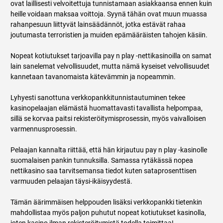
ovat laillisesti velvoitettuja tunnistamaan asiakkaansa ennen kuin
heille voidaan maksaa voittoja. Syynä tähän ovat muun muassa
rahanpesuun liittyvät lainsäädännöt, jotka estävät rahaa
joutumasta terroristien ja muiden epämääräisten tahojen käsiin.
Nopeat kotiutukset tarjoavilla pay n play -nettikasinoilla on samat
lain sanelemat velvollisuudet, mutta nämä kyseiset velvollisuudet
kannetaan tavanomaista kätevämmin ja nopeammin.
Lyhyesti sanottuna verkkopankkitunnistautuminen tekee
kasinopelaajan elämästä huomattavasti tavallista helpompaa,
sillä se korvaa paitsi rekisteröitymisprosessin, myös vaivalloisen
varmennusprosessin.
Pelaajan kannalta riittää, että hän kirjautuu pay n play -kasinolle
suomalaisen pankin tunnuksilla. Samassa rytäkässä nopea
nettikasino saa tarvitsemansa tiedot kuten sataprosenttisen
varmuuden pelaajan täysi-ikäisyydestä.
Tämän äärimmäisen helppouden lisäksi verkkopankki tietenkin
mahdollistaa myös paljon puhutut nopeat kotiutukset kasinolla,
joten kasino ilman rekisteröitymistä todella toimittaa!