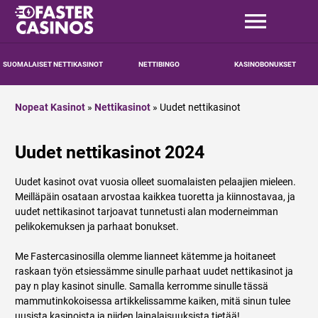
SUOMALAISET NETTIKASINOT
NETTIBINGO
KASINOBONUKSET
Nopeat Kasinot
»
Nettikasinot
»
Uudet nettikasinot
Uudet nettikasinot 2024
Uudet kasinot ovat vuosia olleet suomalaisten pelaajien mieleen.
Meilläpäin osataan arvostaa kaikkea tuoretta ja kiinnostavaa, ja
uudet nettikasinot tarjoavat tunnetusti alan moderneimman
pelikokemuksen ja parhaat bonukset.
Me Fastercasinosilla olemme lianneet kätemme ja hoitaneet
raskaan työn etsiessämme sinulle parhaat uudet nettikasinot ja
pay n play kasinot sinulle. Samalla kerromme sinulle tässä
mammutinkokoisessa artikkelissamme kaiken, mitä sinun tulee
uusista kasinoista ja niiden lainalaisuuksista tietää!