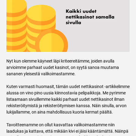
Nyt kun olemme käyneet läpi kriteereitämme, joiden avulla
arvioimme parhaat uudet kasinot, on syytä sanoa muutama
sananen yleisestä valikoimastamme.
Kuten varmasti huomasit, tämän uudet nettikasinot -artikkelimme
alussa on vino pino uusia kiinnostavia pelipaikkoja. Me pyrimme
listaamaan sivuillemme kaikki parhaat uudet nettikasinot ilman
rekisteröitymistä ja rekisteröitymisen kanssa. Näin sinulla, arvon
lukijallamme, on aina mahdollisuus kuoria kermat päältä.
Tavoitteenamme on ollut kasvattaa valikoimastamme niin
laadukas ja kattava, että mikään kivi ei jäisi kääntämättä. Näinpä