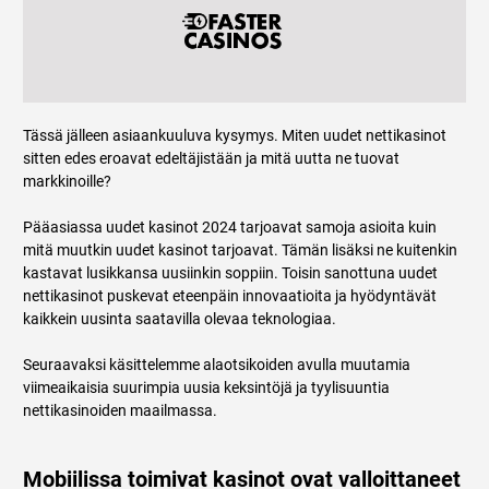
Tässä jälleen asiaankuuluva kysymys. Miten uudet nettikasinot
sitten edes eroavat edeltäjistään ja mitä uutta ne tuovat
markkinoille?
Pääasiassa uudet kasinot 2024 tarjoavat samoja asioita kuin
mitä muutkin uudet kasinot tarjoavat. Tämän lisäksi ne kuitenkin
kastavat lusikkansa uusiinkin soppiin. Toisin sanottuna uudet
nettikasinot puskevat eteenpäin innovaatioita ja hyödyntävät
kaikkein uusinta saatavilla olevaa teknologiaa.
Seuraavaksi käsittelemme alaotsikoiden avulla muutamia
viimeaikaisia suurimpia uusia keksintöjä ja tyylisuuntia
nettikasinoiden maailmassa.
Mobiilissa toimivat kasinot ovat valloittaneet