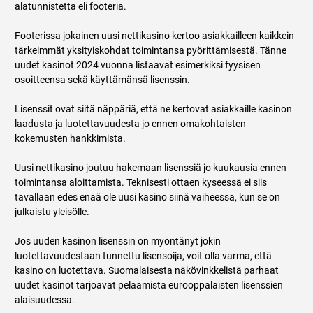
alatunnistetta eli footeria.
Footerissa jokainen uusi nettikasino kertoo asiakkailleen kaikkein
tärkeimmät yksityiskohdat toimintansa pyörittämisestä. Tänne
uudet kasinot 2024 vuonna listaavat esimerkiksi fyysisen
osoitteensa sekä käyttämänsä lisenssin.
Lisenssit ovat siitä näppäriä, että ne kertovat asiakkaille kasinon
laadusta ja luotettavuudesta jo ennen omakohtaisten
kokemusten hankkimista.
Uusi nettikasino joutuu hakemaan lisenssiä jo kuukausia ennen
toimintansa aloittamista. Teknisesti ottaen kyseessä ei siis
tavallaan edes enää ole uusi kasino siinä vaiheessa, kun se on
julkaistu yleisölle.
Jos uuden kasinon lisenssin on myöntänyt jokin
luotettavuudestaan tunnettu lisensoija, voit olla varma, että
kasino on luotettava. Suomalaisesta näkövinkkelistä parhaat
uudet kasinot tarjoavat pelaamista eurooppalaisten lisenssien
alaisuudessa.