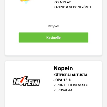
PAY N'PLAY
KASINO & VEDONLYÖNTI
Kasinolle
Nopein
KÄTEISPALAUTUSTA
JOPA 15 %
VIRON PELILISENSSI =
VEROVAPAA