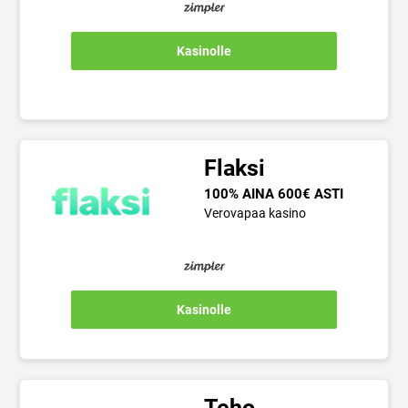
Kasinolle
Flaksi
100% AINA 600€ ASTI
Verovapaa kasino
Kasinolle
Teho