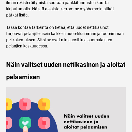
ilman rekisteröitymistä suoraan pankkitunnusten kautta
kirjautumalla. Näistä asioista kerromme myöhemmin pitkät
pätkät lisää.
Tässä kohtaa tärkeintä on tietää, että uudet nettikasinot
tarjoavat pelaajille usein kaikkein nuorekkaimman ja tuoreimman
pelikokemuksen. Siksi ne ovat niin suosittuja suomalaisten
pelaajien keskuudessa.
Näin valitset uuden nettikasinon ja aloitat
pelaamisen