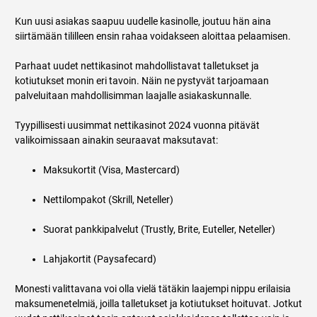
Kun uusi asiakas saapuu uudelle kasinolle, joutuu hän aina
siirtämään tililleen ensin rahaa voidakseen aloittaa pelaamisen.
Parhaat uudet nettikasinot mahdollistavat talletukset ja
kotiutukset monin eri tavoin. Näin ne pystyvät tarjoamaan
palveluitaan mahdollisimman laajalle asiakaskunnalle.
Tyypillisesti uusimmat nettikasinot 2024 vuonna pitävät
valikoimissaan ainakin seuraavat maksutavat:
Maksukortit (Visa, Mastercard)
Nettilompakot (Skrill, Neteller)
Suorat pankkipalvelut (Trustly, Brite, Euteller, Neteller)
Lahjakortit (Paysafecard)
Monesti valittavana voi olla vielä tätäkin laajempi nippu erilaisia
maksumenetelmiä, joilla talletukset ja kotiutukset hoituvat. Jotkut