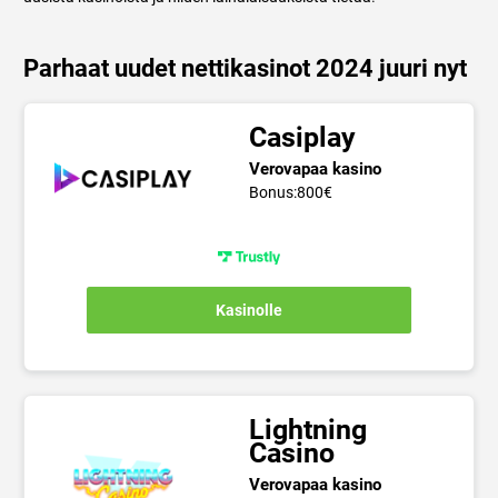
Parhaat uudet nettikasinot 2024 juuri nyt
Casiplay
Verovapaa kasino
Bonus:800€
Kasinolle
Lightning
Casino
Verovapaa kasino