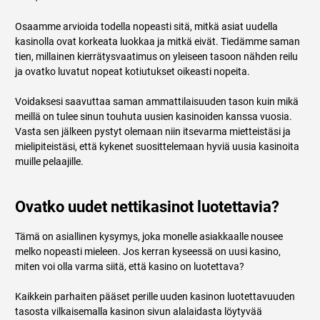
Osaamme arvioida todella nopeasti sitä, mitkä asiat uudella
kasinolla ovat korkeata luokkaa ja mitkä eivät. Tiedämme saman
tien, millainen kierrätysvaatimus on yleiseen tasoon nähden reilu
ja ovatko luvatut nopeat kotiutukset oikeasti nopeita.
Voidaksesi saavuttaa saman ammattilaisuuden tason kuin mikä
meillä on tulee sinun touhuta uusien kasinoiden kanssa vuosia.
Vasta sen jälkeen pystyt olemaan niin itsevarma mietteistäsi ja
mielipiteistäsi, että kykenet suosittelemaan hyviä uusia kasinoita
muille pelaajille.
Ovatko uudet nettikasinot luotettavia?
Tämä on asiallinen kysymys, joka monelle asiakkaalle nousee
melko nopeasti mieleen. Jos kerran kyseessä on uusi kasino,
miten voi olla varma siitä, että kasino on luotettava?
Kaikkein parhaiten pääset perille uuden kasinon luotettavuuden
tasosta vilkaisemalla kasinon sivun alalaidasta löytyvää