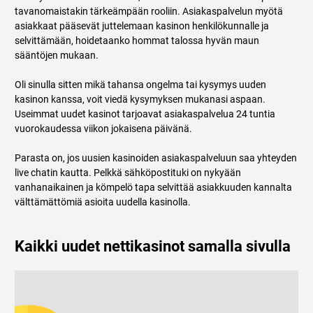
tavanomaistakin tärkeämpään rooliin. Asiakaspalvelun myötä
asiakkaat pääsevät juttelemaan kasinon henkilökunnalle ja
selvittämään, hoidetaanko hommat talossa hyvän maun
sääntöjen mukaan.
Oli sinulla sitten mikä tahansa ongelma tai kysymys uuden
kasinon kanssa, voit viedä kysymyksen mukanasi aspaan.
Useimmat uudet kasinot tarjoavat asiakaspalvelua 24 tuntia
vuorokaudessa viikon jokaisena päivänä.
Parasta on, jos uusien kasinoiden asiakaspalveluun saa yhteyden
live chatin kautta. Pelkkä sähköpostituki on nykyään
vanhanaikainen ja kömpelö tapa selvittää asiakkuuden kannalta
välttämättömiä asioita uudella kasinolla.
Kaikki uudet nettikasinot samalla sivulla