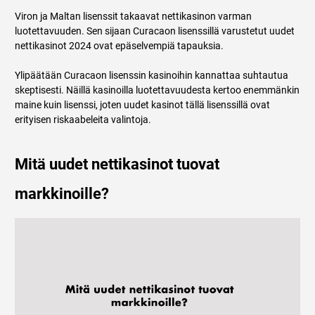
Viron ja Maltan lisenssit takaavat nettikasinon varman
luotettavuuden. Sen sijaan Curacaon lisenssillä varustetut uudet
nettikasinot 2024 ovat epäselvempiä tapauksia.
Ylipäätään Curacaon lisenssin kasinoihin kannattaa suhtautua
skeptisesti. Näillä kasinoilla luotettavuudesta kertoo enemmänkin
maine kuin lisenssi, joten uudet kasinot tällä lisenssillä ovat
erityisen riskaabeleita valintoja.
Mitä uudet nettikasinot tuovat
markkinoille?