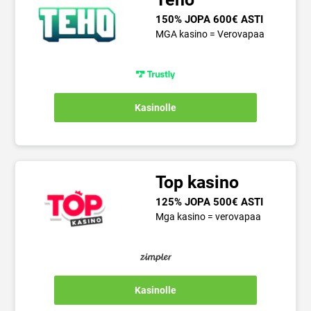
150% JOPA 600€ ASTI
MGA kasino = Verovapaa
Kasinolle
Top kasino
125% JOPA 500€ ASTI
Mga kasino = verovapaa
Kasinolle