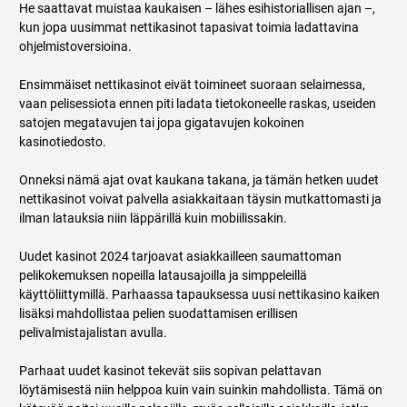
He saattavat muistaa kaukaisen – lähes esihistoriallisen ajan –,
kun jopa uusimmat nettikasinot tapasivat toimia ladattavina
ohjelmistoversioina.
Ensimmäiset nettikasinot eivät toimineet suoraan selaimessa,
vaan pelisessiota ennen piti ladata tietokoneelle raskas, useiden
satojen megatavujen tai jopa gigatavujen kokoinen
kasinotiedosto.
Onneksi nämä ajat ovat kaukana takana, ja tämän hetken uudet
nettikasinot voivat palvella asiakkaitaan täysin mutkattomasti ja
ilman latauksia niin läppärillä kuin mobiilissakin.
Uudet kasinot 2024 tarjoavat asiakkailleen saumattoman
pelikokemuksen nopeilla latausajoilla ja simppeleillä
käyttöliittymillä. Parhaassa tapauksessa uusi nettikasino kaiken
lisäksi mahdollistaa pelien suodattamisen erillisen
pelivalmistajalistan avulla.
Parhaat uudet kasinot tekevät siis sopivan pelattavan
löytämisestä niin helppoa kuin vain suinkin mahdollista. Tämä on