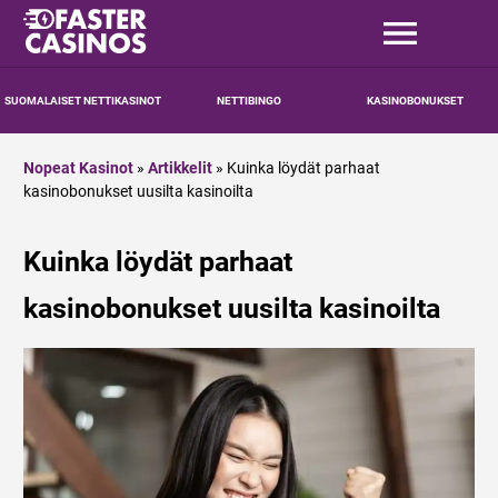
SUOMALAISET NETTIKASINOT
NETTIBINGO
KASINOBONUKSET
Nopeat Kasinot
»
Artikkelit
»
Kuinka löydät parhaat
kasinobonukset uusilta kasinoilta
Kuinka löydät parhaat
kasinobonukset uusilta kasinoilta