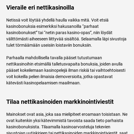
Vieraile eri nettikasinoilla
Netissä voit löytää yhdellä haulla vaikka mitä. Voit etsiä
kasinobonuksia esimerkiksi hakusanoilla “parhaat
kasinobonukset” tai “netin paras kasino-opas”, niin löydät
välittömästi aiheeseen liittyvää sisältöä. Selaamalla läpi sivustoja
tulet törmäämään useisiin loistaviin bonuksiin.
Parhaalla mahdollisella tavalla pääset tutustumaan
nettikasinoihin etsimällä talletusvapaita bonuksia, joiden avulla
pääset kokeilemaan kasinopelejä ilman riskiä tai vaihtoehtoisesti
voit kokeilla pelien ilmaisia demoversioita, jotka opastavat
kätevästi kasinopelaamisen maailmaan.
Tilaa nettikasinoiden markkinointiviestit
Mainokset ovat asia, joka saa mielipiteet eroamaan toisistaan. Ne
ovat kuitenkin yksi kätevimmistä tavoista saada tieto parhaista
kasinobonuksista. Tilaamalla kasinoarvosteluja tekevien
sivustojan uutiskirjeen tai nettikasinoiden markkinointiviestit, saat