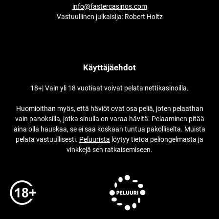
info@fastercasinos.com
Vastuullinen julkaisija: Robert Holtz
Käyttäjäehdot
18+| Vain yli 18 vuotiaat voivat pelata nettikasinoilla.
Huomioithan myös, että häviöt ovat osa peliä, joten pelaathan
vain panoksilla, jotka sinulla on varaa hävitä. Pelaaminen pitää
aina olla hauskaa, se ei saa koskaan tuntua pakolliselta. Muista
pelata vastuullisesti.
Peluurista
löytyy tietoa peliongelmasta ja
vinkkejä sen ratkaisemiseen.