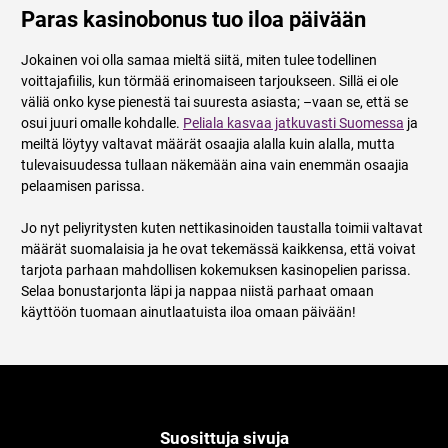
Paras kasinobonus tuo iloa päivään
Jokainen voi olla samaa mieltä siitä, miten tulee todellinen
voittajafiilis, kun törmää erinomaiseen tarjoukseen. Sillä ei ole
väliä onko kyse pienestä tai suuresta asiasta; –vaan se, että se
osui juuri omalle kohdalle.
Peliala kasvaa jatkuvasti Suomessa
ja
meiltä löytyy valtavat määrät osaajia alalla kuin alalla, mutta
tulevaisuudessa tullaan näkemään aina vain enemmän osaajia
pelaamisen parissa.
Jo nyt peliyritysten kuten nettikasinoiden taustalla toimii valtavat
määrät suomalaisia ja he ovat tekemässä kaikkensa, että voivat
tarjota parhaan mahdollisen kokemuksen kasinopelien parissa.
Selaa bonustarjonta läpi ja nappaa niistä parhaat omaan
käyttöön tuomaan ainutlaatuista iloa omaan päivään!
Suosittuja sivuja