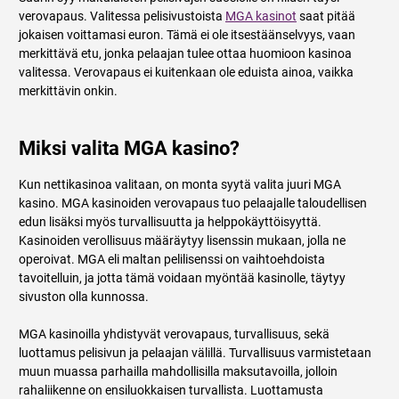
verovapaus. Valitessa pelisivustoista
MGA kasinot
saat pitää
jokaisen voittamasi euron. Tämä ei ole itsestäänselvyys, vaan
merkittävä etu, jonka pelaajan tulee ottaa huomioon kasinoa
valitessa. Verovapaus ei kuitenkaan ole eduista ainoa, vaikka
merkittävin onkin.
Miksi valita MGA kasino?
Kun nettikasinoa valitaan, on monta syytä valita juuri MGA
kasino. MGA kasinoiden verovapaus tuo pelaajalle taloudellisen
edun lisäksi myös turvallisuutta ja helppokäyttöisyyttä.
Kasinoiden verollisuus määräytyy lisenssin mukaan, jolla ne
operoivat. MGA eli maltan pelilisenssi on vaihtoehdoista
tavoitelluin, ja jotta tämä voidaan myöntää kasinolle, täytyy
sivuston olla kunnossa.
MGA kasinoilla yhdistyvät verovapaus, turvallisuus, sekä
luottamus pelisivun ja pelaajan välillä. Turvallisuus varmistetaan
muun muassa parhailla mahdollisilla maksutavoilla, jolloin
rahaliikenne on ensiluokkaisen turvallista. Luottamusta