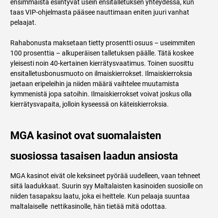
ensimmäistä esiintyvät usein ensitalletuksen yhteydessä, kun
taas VIP-ohjelmasta pääsee nauttimaan eniten juuri vanhat
pelaajat.
Rahabonusta maksetaan tietty prosentti osuus – useimmiten
100 prosenttia – alkuperäisen talletuksen päälle. Tätä koskee
yleisesti noin 40-kertainen kierrätysvaatimus. Toinen suosittu
ensitalletusbonusmuoto on ilmaiskierrokset. Ilmaiskierroksia
jaetaan eripeleihin ja niiden määrä vaihtelee muutamista
kymmenistä jopa satoihin. Ilmaiskierrokset voivat joskus olla
kierrätysvapaita, jolloin kyseessä on käteiskierroksia.
MGA kasinot ovat suomalaisten
suosiossa tasaisen laadun ansiosta
MGA kasinot eivät ole keksineet pyörää uudelleen, vaan tehneet
siitä laadukkaat. Suurin syy Maltalaisten kasinoiden suosiolle on
niiden tasapaksu laatu, joka ei heittele. Kun pelaaja suuntaa
maltalaiselle nettikasinolle, hän tietää mitä odottaa.