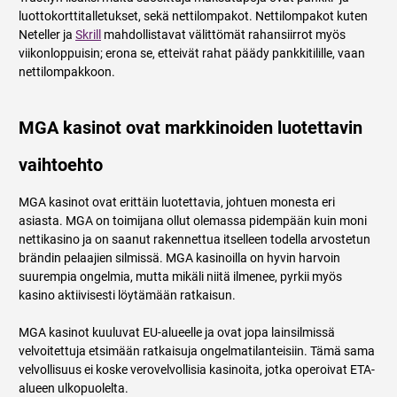
luottokorttitalletukset, sekä nettilompakot. Nettilompakot kuten
Neteller ja
Skrill
mahdollistavat välittömät rahansiirrot myös
viikonloppuisin; erona se, etteivät rahat päädy pankkitilille, vaan
nettilompakkoon.
MGA kasinot ovat markkinoiden luotettavin
vaihtoehto
MGA kasinot ovat erittäin luotettavia, johtuen monesta eri
asiasta. MGA on toimijana ollut olemassa pidempään kuin moni
nettikasino ja on saanut rakennettua itselleen todella arvostetun
brändin pelaajien silmissä. MGA kasinoilla on hyvin harvoin
suurempia ongelmia, mutta mikäli niitä ilmenee, pyrkii myös
kasino aktiivisesti löytämään ratkaisun.
MGA kasinot kuuluvat EU-alueelle ja ovat jopa lainsilmissä
velvoitettuja etsimään ratkaisuja ongelmatilanteisiin. Tämä sama
velvollisuus ei koske verovelvollisia kasinoita, jotka operoivat ETA-
alueen ulkopuolelta.